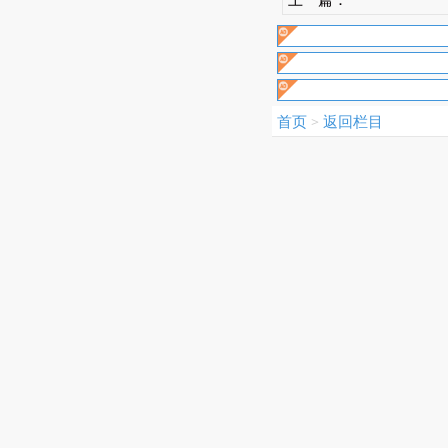
首页
返回栏目
>