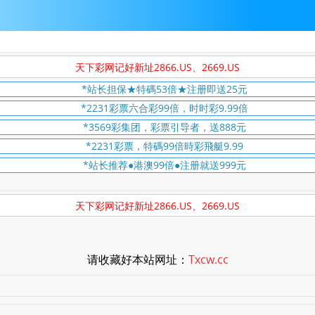
天下彩网记好新址2866.US、2669.US
*站长担保★特碼53倍★注册即送25元
*2231彩票六合彩99倍，时时彩9.99倍
*3569彩集团，彩票引导者，送888元
*2231彩票，特碼99倍時彩飛艇9.99
*站长推荐●港澳99倍●注册就送999元
天下彩网记好新址2866.US、2669.US
请收藏好本站网址：
Txcw.cc