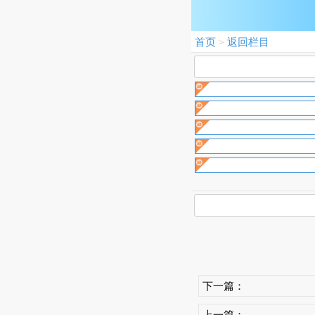
首页
返回栏目
>
下一篇：
上一篇：