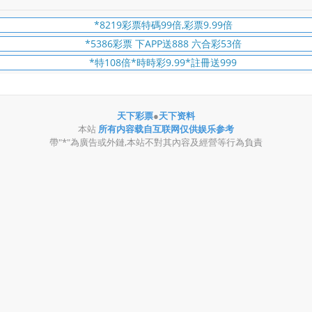
*8219彩票特碼99倍,彩票9.99倍
*5386彩票 下APP送888 六合彩53倍
*特108倍*時時彩9.99*註冊送999
天下彩票
●
天下资料
本站
所有内容载自互联网仅供娱乐参考
帶"*"為廣告或外鏈,本站不對其內容及經營等行為負責