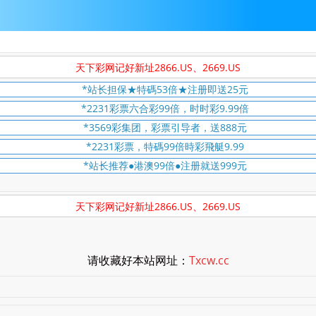
天下彩网记好新址2866.US、2669.US
*站长担保★特碼53倍★注册即送25元
*2231彩票六合彩99倍，时时彩9.99倍
*3569彩集团，彩票引导者，送888元
*2231彩票，特碼99倍時彩飛艇9.99
*站长推荐●港澳99倍●注册就送999元
天下彩网记好新址2866.US、2669.US
请收藏好本站网址：
Txcw.cc