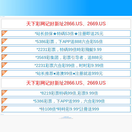
首页
>
刷新资料
天下彩网记好新址2866.US、2669.US
*站长担保★特碼53倍★注册即送25元
*5386彩票，下APP送888六合彩55倍
*2231彩票，特碼99倍時彩飛艇9.99
*3569彩集团，彩票引导者，送888元
*2231彩票六合彩99倍，时时彩9.99倍
*站长推荐●港澳99倍●注册就送999元
天下彩网记好新址2866.US、2669.US
*8219彩票特碼99倍,彩票9.99倍
*5386彩票，下APP送999，六合彩99倍
*特108倍*時時彩9.99*註冊送999
返回网站首页
天下彩票
●
天下资料
本站
所有内容载自互联网仅供娱乐参考
帶"*"為廣告或外鏈,本站不對其內容及經營等行為負責